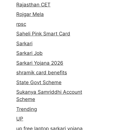
Rajasthan CET
Rojgar Mela
rpsc
Saheli Pink Smart Card
Sarkari
Sarkari Job
Sarkari Yojana 2026
shramik card benefits
State Govt Scheme
Sukanya Samriddhi Account
Scheme
Trending
UP
up free laptop sarkari yojana