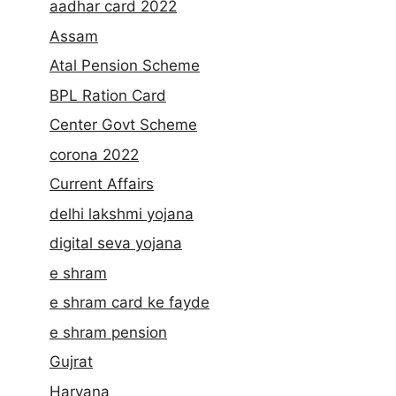
aadhar card 2022
Assam
Atal Pension Scheme
BPL Ration Card
Center Govt Scheme
corona 2022
Current Affairs
delhi lakshmi yojana
digital seva yojana
e shram
e shram card ke fayde
e shram pension
Gujrat
Haryana