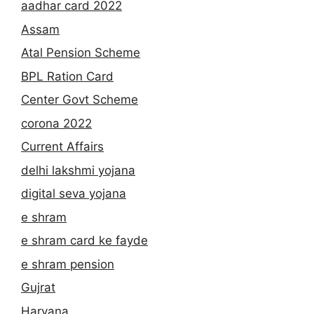
aadhar card 2022
Assam
Atal Pension Scheme
BPL Ration Card
Center Govt Scheme
corona 2022
Current Affairs
delhi lakshmi yojana
digital seva yojana
e shram
e shram card ke fayde
e shram pension
Gujrat
Haryana