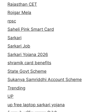
Rajasthan CET
Rojgar Mela
rpsc
Saheli Pink Smart Card
Sarkari
Sarkari Job
Sarkari Yojana 2026
shramik card benefits
State Govt Scheme
Sukanya Samriddhi Account Scheme
Trending
UP
up free laptop sarkari yojana