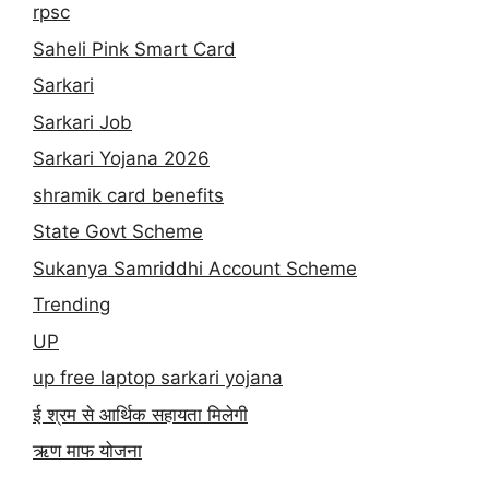
rpsc
Saheli Pink Smart Card
Sarkari
Sarkari Job
Sarkari Yojana 2026
shramik card benefits
State Govt Scheme
Sukanya Samriddhi Account Scheme
Trending
UP
up free laptop sarkari yojana
ई श्रम से आर्थिक सहायता मिलेगी
ऋण माफ योजना