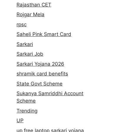
Rajasthan CET
Rojgar Mela
rpsc
Saheli Pink Smart Card
Sarkari
Sarkari Job
Sarkari Yojana 2026
shramik card benefits
State Govt Scheme
Sukanya Samriddhi Account
Scheme
Trending
UP
up free laptop sarkari yojana