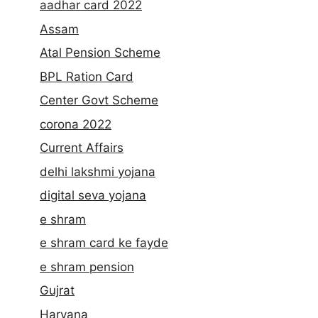
aadhar card 2022
Assam
Atal Pension Scheme
BPL Ration Card
Center Govt Scheme
corona 2022
Current Affairs
delhi lakshmi yojana
digital seva yojana
e shram
e shram card ke fayde
e shram pension
Gujrat
Haryana