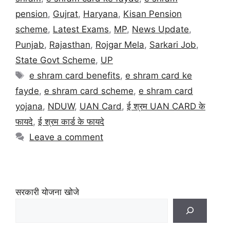
pension
,
Gujrat
,
Haryana
,
Kisan Pension
scheme
,
Latest Exams
,
MP
,
News Update
,
Punjab
,
Rajasthan
,
Rojgar Mela
,
Sarkari Job
,
State Govt Scheme
,
UP
e shram card benefits
,
e shram card ke
fayde
,
e shram card scheme
,
e shram card
yojana
,
NDUW
,
UAN Card
,
ई श्रम UAN CARD के
फायदे
,
ई श्रम कार्ड के फायदे
Leave a comment
सरकारी योजना खोजे