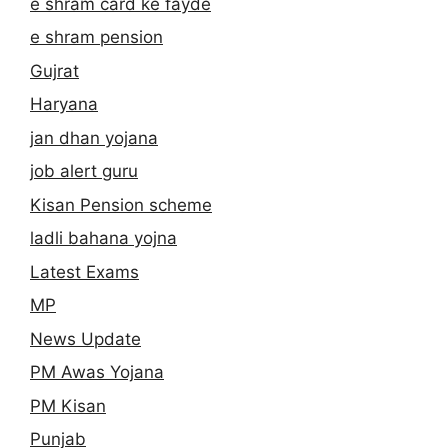
e shram card ke fayde
e shram pension
Gujrat
Haryana
jan dhan yojana
job alert guru
Kisan Pension scheme
ladli bahana yojna
Latest Exams
MP
News Update
PM Awas Yojana
PM Kisan
Punjab