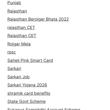
Punjab
Rajasthan
Rajasthan Berojgar Bhata 2022
rajasthan CET
Rajasthan CET
Rojgar Mela
rpsc
Saheli Pink Smart Card
Sarkari
Sarkari Job
Sarkari Yojana 2026
shramik card benefits
State Govt Scheme
Sukanya Samriddhi Account Scheme