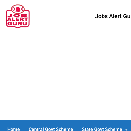
Jobs Alert G
Home
Central Govt Scheme
State Govt Scheme