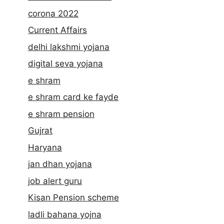
corona 2022
Current Affairs
delhi lakshmi yojana
digital seva yojana
e shram
e shram card ke fayde
e shram pension
Gujrat
Haryana
jan dhan yojana
job alert guru
Kisan Pension scheme
ladli bahana yojna