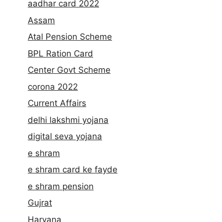
aadhar card 2022
Assam
Atal Pension Scheme
BPL Ration Card
Center Govt Scheme
corona 2022
Current Affairs
delhi lakshmi yojana
digital seva yojana
e shram
e shram card ke fayde
e shram pension
Gujrat
Haryana