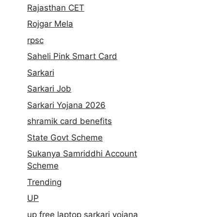
Rajasthan CET
Rojgar Mela
rpsc
Saheli Pink Smart Card
Sarkari
Sarkari Job
Sarkari Yojana 2026
shramik card benefits
State Govt Scheme
Sukanya Samriddhi Account
Scheme
Trending
UP
up free laptop sarkari yojana