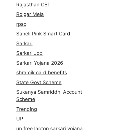
Rajasthan CET
Rojgar Mela
rpsc
Saheli Pink Smart Card
Sarkari
Sarkari Job
Sarkari Yojana 2026
shramik card benefits
State Govt Scheme
Sukanya Samriddhi Account
Scheme
Trending
UP
up free laptop sarkari yojana