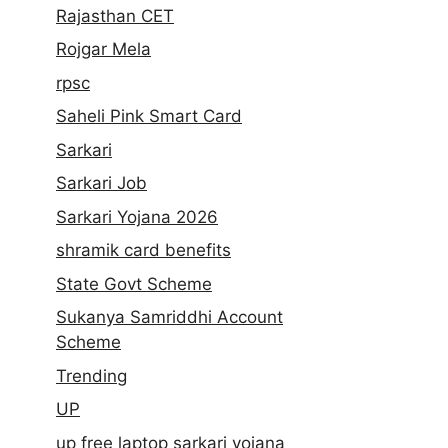
Rajasthan CET
Rojgar Mela
rpsc
Saheli Pink Smart Card
Sarkari
Sarkari Job
Sarkari Yojana 2026
shramik card benefits
State Govt Scheme
Sukanya Samriddhi Account
Scheme
Trending
UP
up free laptop sarkari yojana