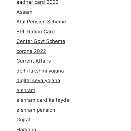
aadhar card 2022
Assam
Atal Pension Scheme
BPL Ration Card
Center Govt Scheme
corona 2022
Current Affairs
delhi lakshmi yojana
digital seva yojana
e shram
e shram card ke fayde
e shram pension
Gujrat
Haryana