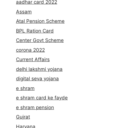
aadhar card 2022
Assam
Atal Pension Scheme
BPL Ration Card
Center Govt Scheme
corona 2022
Current Affairs
delhi lakshmi yojana
digital seva yojana
e shram
e shram card ke fayde
e shram pension
Gujrat
Haryana