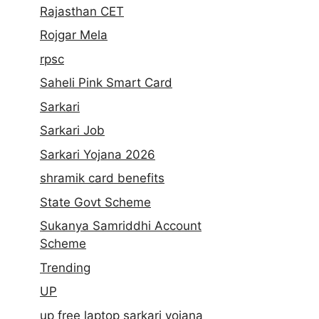
Rajasthan CET
Rojgar Mela
rpsc
Saheli Pink Smart Card
Sarkari
Sarkari Job
Sarkari Yojana 2026
shramik card benefits
State Govt Scheme
Sukanya Samriddhi Account
Scheme
Trending
UP
up free laptop sarkari yojana