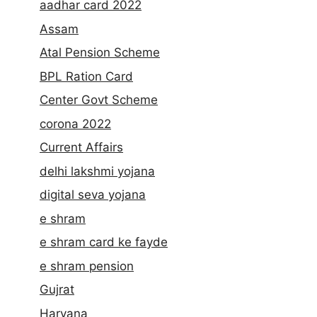
aadhar card 2022
Assam
Atal Pension Scheme
BPL Ration Card
Center Govt Scheme
corona 2022
Current Affairs
delhi lakshmi yojana
digital seva yojana
e shram
e shram card ke fayde
e shram pension
Gujrat
Haryana