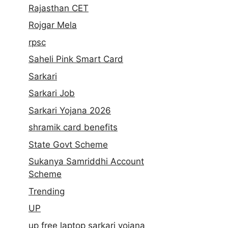
Rajasthan CET
Rojgar Mela
rpsc
Saheli Pink Smart Card
Sarkari
Sarkari Job
Sarkari Yojana 2026
shramik card benefits
State Govt Scheme
Sukanya Samriddhi Account
Scheme
Trending
UP
up free laptop sarkari yojana