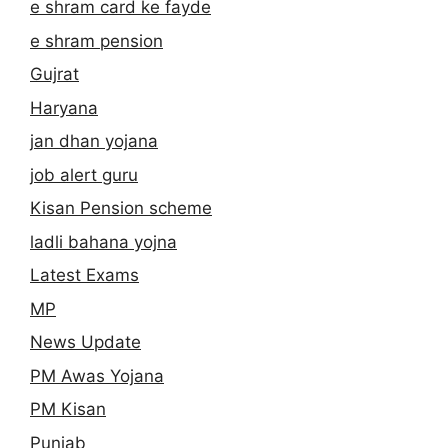
e shram card ke fayde
e shram pension
Gujrat
Haryana
jan dhan yojana
job alert guru
Kisan Pension scheme
ladli bahana yojna
Latest Exams
MP
News Update
PM Awas Yojana
PM Kisan
Punjab