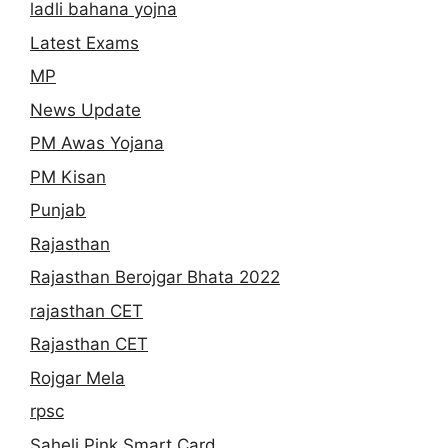
ladli bahana yojna
Latest Exams
MP
News Update
PM Awas Yojana
PM Kisan
Punjab
Rajasthan
Rajasthan Berojgar Bhata 2022
rajasthan CET
Rajasthan CET
Rojgar Mela
rpsc
Saheli Pink Smart Card