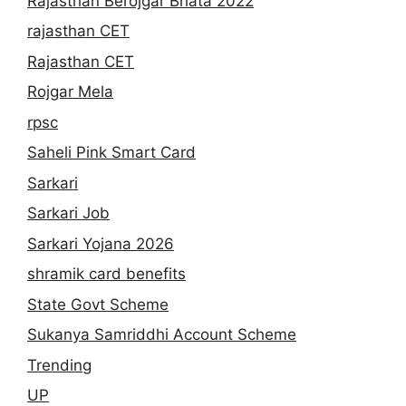
Rajasthan Berojgar Bhata 2022
rajasthan CET
Rajasthan CET
Rojgar Mela
rpsc
Saheli Pink Smart Card
Sarkari
Sarkari Job
Sarkari Yojana 2026
shramik card benefits
State Govt Scheme
Sukanya Samriddhi Account Scheme
Trending
UP