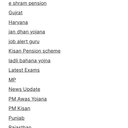
e shram pension
Gujrat
Haryana
jan dhan yojana
job alert guru
Kisan Pension scheme
ladli bahana yojna
Latest Exams
MP
News Update
PM Awas Yojana
PM Kisan
Punjab
Rajasthan