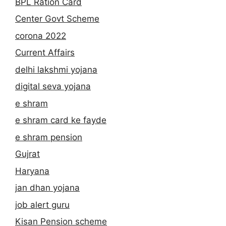
BPL Ration Card
Center Govt Scheme
corona 2022
Current Affairs
delhi lakshmi yojana
digital seva yojana
e shram
e shram card ke fayde
e shram pension
Gujrat
Haryana
jan dhan yojana
job alert guru
Kisan Pension scheme