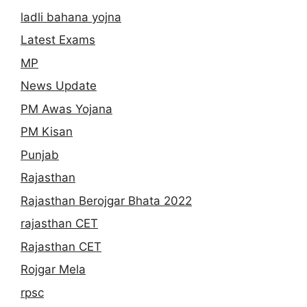
ladli bahana yojna
Latest Exams
MP
News Update
PM Awas Yojana
PM Kisan
Punjab
Rajasthan
Rajasthan Berojgar Bhata 2022
rajasthan CET
Rajasthan CET
Rojgar Mela
rpsc