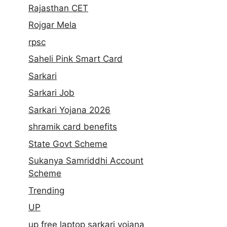
Rajasthan CET
Rojgar Mela
rpsc
Saheli Pink Smart Card
Sarkari
Sarkari Job
Sarkari Yojana 2026
shramik card benefits
State Govt Scheme
Sukanya Samriddhi Account
Scheme
Trending
UP
up free laptop sarkari yojana