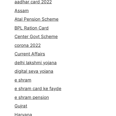
aadhar card 2022
Assam
Atal Pension Scheme
BPL Ration Card
Center Govt Scheme
corona 2022
Current Affairs
delhi lakshmi yojana
digital seva yojana
e shram
e shram card ke fayde
e shram pension
Gujrat
Haryana