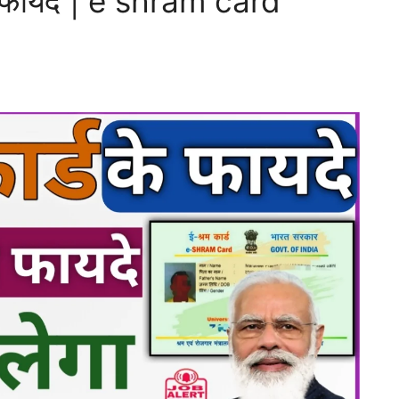
के फायदे | e shram card