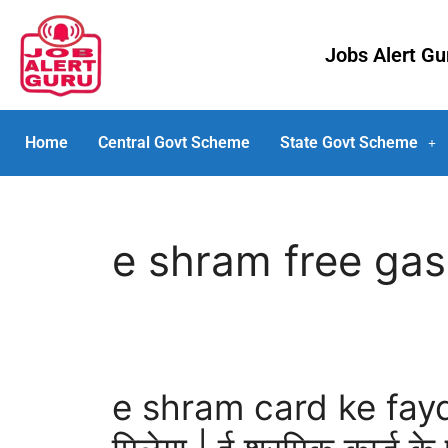
Jobs Alert G
Home
Central Govt Scheme
State Govt Scheme
e shram free gas
e shram card ke fayde |