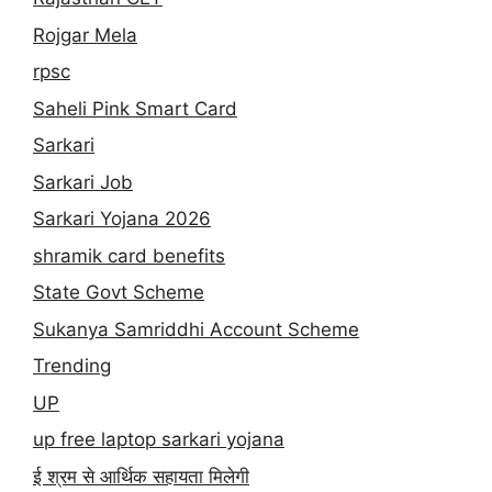
Rojgar Mela
rpsc
Saheli Pink Smart Card
Sarkari
Sarkari Job
Sarkari Yojana 2026
shramik card benefits
State Govt Scheme
Sukanya Samriddhi Account Scheme
Trending
UP
up free laptop sarkari yojana
ई श्रम से आर्थिक सहायता मिलेगी