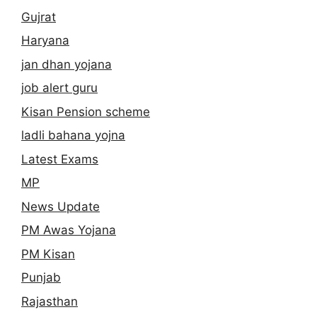
Gujrat
Haryana
jan dhan yojana
job alert guru
Kisan Pension scheme
ladli bahana yojna
Latest Exams
MP
News Update
PM Awas Yojana
PM Kisan
Punjab
Rajasthan