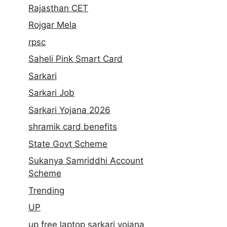
Rajasthan CET
Rojgar Mela
rpsc
Saheli Pink Smart Card
Sarkari
Sarkari Job
Sarkari Yojana 2026
shramik card benefits
State Govt Scheme
Sukanya Samriddhi Account
Scheme
Trending
UP
up free laptop sarkari yojana