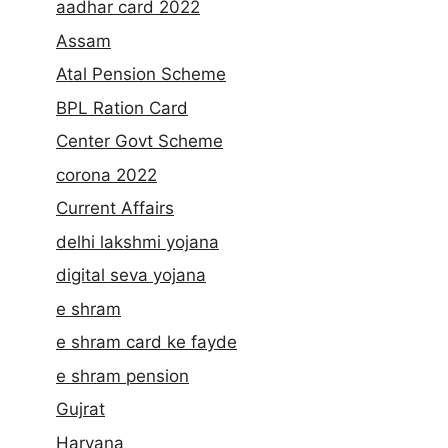
aadhar card 2022
Assam
Atal Pension Scheme
BPL Ration Card
Center Govt Scheme
corona 2022
Current Affairs
delhi lakshmi yojana
digital seva yojana
e shram
e shram card ke fayde
e shram pension
Gujrat
Haryana