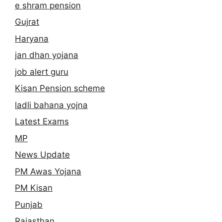
e shram pension
Gujrat
Haryana
jan dhan yojana
job alert guru
Kisan Pension scheme
ladli bahana yojna
Latest Exams
MP
News Update
PM Awas Yojana
PM Kisan
Punjab
Rajasthan