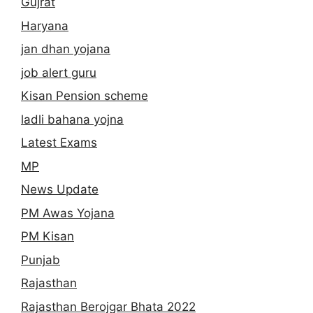
Gujrat
Haryana
jan dhan yojana
job alert guru
Kisan Pension scheme
ladli bahana yojna
Latest Exams
MP
News Update
PM Awas Yojana
PM Kisan
Punjab
Rajasthan
Rajasthan Berojgar Bhata 2022