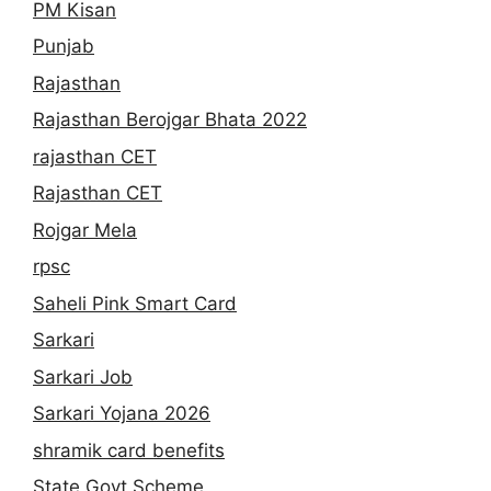
PM Kisan
Punjab
Rajasthan
Rajasthan Berojgar Bhata 2022
rajasthan CET
Rajasthan CET
Rojgar Mela
rpsc
Saheli Pink Smart Card
Sarkari
Sarkari Job
Sarkari Yojana 2026
shramik card benefits
State Govt Scheme