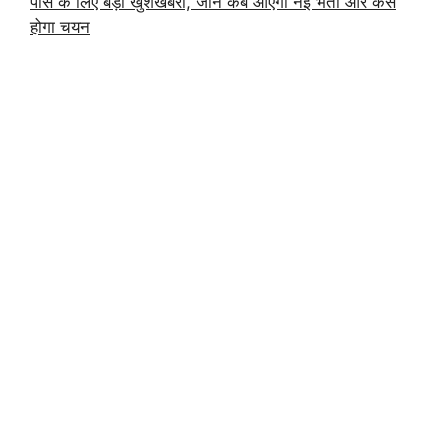
पास के लिए बड़ी खुशखबरी, जानें कब आएगी नई भर्ती और कैसे
होगा चयन