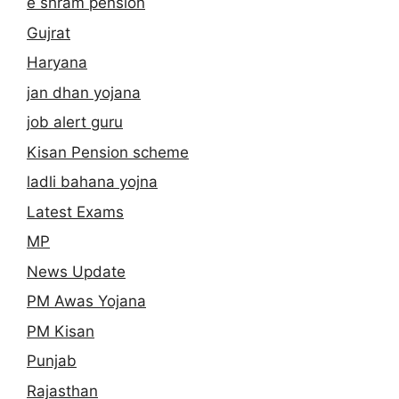
e shram pension
Gujrat
Haryana
jan dhan yojana
job alert guru
Kisan Pension scheme
ladli bahana yojna
Latest Exams
MP
News Update
PM Awas Yojana
PM Kisan
Punjab
Rajasthan