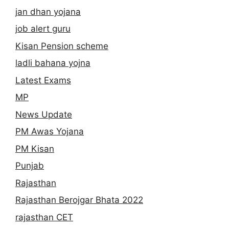
jan dhan yojana
job alert guru
Kisan Pension scheme
ladli bahana yojna
Latest Exams
MP
News Update
PM Awas Yojana
PM Kisan
Punjab
Rajasthan
Rajasthan Berojgar Bhata 2022
rajasthan CET