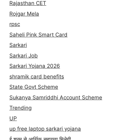
Rajasthan CET
Rojgar Mela
rpsc
Saheli Pink Smart Card
Sarkari
Sarkari Job
Sarkari Yojana 2026
shramik card benefits
State Govt Scheme
Sukanya Samriddhi Account Scheme
Trending
UP
up free laptop sarkari yojana
ई श्रम से आर्थिक सहायता मिलेगी