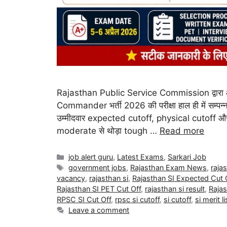
Rajasthan Public Service Commission द्वारा
Commander भर्ती 2026 की परीक्षा हाल ही में सम्पन्न ह
उम्मीदवार expected cutoff, physical cutoff और 
moderate से थोड़ा tough …
Read more
job alert guru
,
Latest Exams
,
Sarkari Job
government jobs
,
Rajasthan Exam News
,
rajas
vacancy
,
rajasthan si
,
Rajasthan SI Expected Cut 
Rajasthan SI PET Cut Off
,
rajasthan si result
,
Rajas
RPSC SI Cut Off
,
rpsc si cutoff
,
si cutoff
,
si merit li
Leave a comment