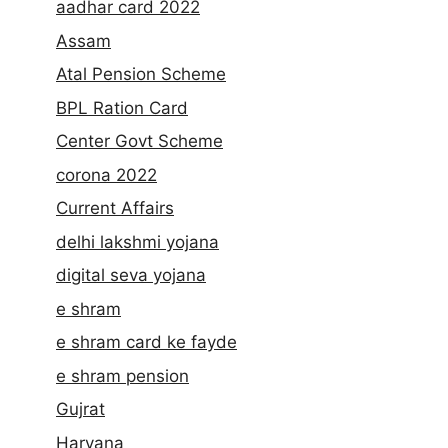
aadhar card 2022
Assam
Atal Pension Scheme
BPL Ration Card
Center Govt Scheme
corona 2022
Current Affairs
delhi lakshmi yojana
digital seva yojana
e shram
e shram card ke fayde
e shram pension
Gujrat
Haryana