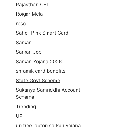
Rajasthan CET
Rojgar Mela
rpsc
Saheli Pink Smart Card
Sarkari
Sarkari Job
Sarkari Yojana 2026
shramik card benefits
State Govt Scheme
Sukanya Samriddhi Account
Scheme
Trending
UP
up free laptop sarkari yojana