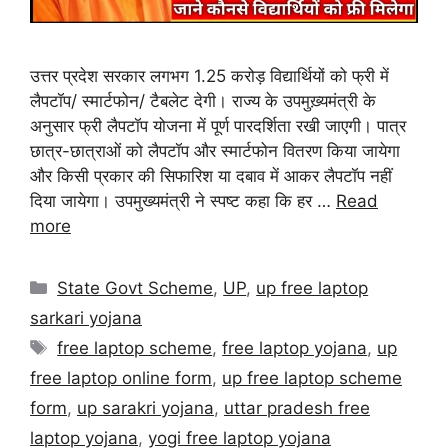
उत्तर प्रदेश सरकार लगभग 1.25 करोड़ विद्यार्थियों को फ्री में
लैपटॉप/ स्मार्टफोन/ टैबलेट देगी। राज्य के उपमुख़्यमंत्री के
अनुसार फ्री लैपटॉप योजना में पूर्ण पारदर्शिता रखी जाएगी। पात्र
छात्र-छात्राओं को लैपटॉप और स्मार्टफोन वितरण किया जायेगा
और किसी प्रकार की सिफारिश या दबाव में आकर लैपटॉप नहीं
दिया जायेगा। उपमुख्यमंत्री ने स्पष्ट कहा कि हर …
Read
more
State Govt Scheme
,
UP
,
up free laptop
sarkari yojana
free laptop scheme
,
free laptop yojana
,
up
free laptop online form
,
up free laptop scheme
form
,
up sarakri yojana
,
uttar pradesh free
laptop yojana
,
yogi free laptop yojana