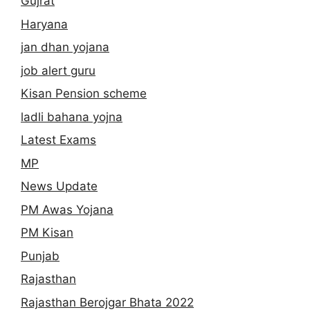
Gujrat
Haryana
jan dhan yojana
job alert guru
Kisan Pension scheme
ladli bahana yojna
Latest Exams
MP
News Update
PM Awas Yojana
PM Kisan
Punjab
Rajasthan
Rajasthan Berojgar Bhata 2022