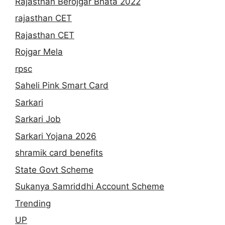
Rajasthan Berojgar Bhata 2022
rajasthan CET
Rajasthan CET
Rojgar Mela
rpsc
Saheli Pink Smart Card
Sarkari
Sarkari Job
Sarkari Yojana 2026
shramik card benefits
State Govt Scheme
Sukanya Samriddhi Account Scheme
Trending
UP