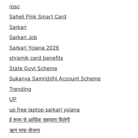
rpsc
Saheli Pink Smart Card
Sarkari
Sarkari Job
Sarkari Yojana 2026
shramik card benefits
State Govt Scheme
Sukanya Samriddhi Account Scheme
Trending
UP
up free laptop sarkari yojana
ई श्रम से आर्थिक सहायता मिलेगी
ऋण माफ योजना