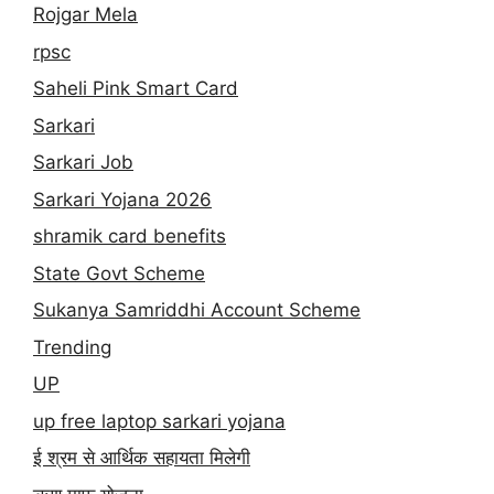
Rojgar Mela
rpsc
Saheli Pink Smart Card
Sarkari
Sarkari Job
Sarkari Yojana 2026
shramik card benefits
State Govt Scheme
Sukanya Samriddhi Account Scheme
Trending
UP
up free laptop sarkari yojana
ई श्रम से आर्थिक सहायता मिलेगी