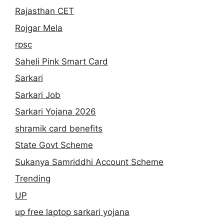
Rajasthan CET
Rojgar Mela
rpsc
Saheli Pink Smart Card
Sarkari
Sarkari Job
Sarkari Yojana 2026
shramik card benefits
State Govt Scheme
Sukanya Samriddhi Account Scheme
Trending
UP
up free laptop sarkari yojana