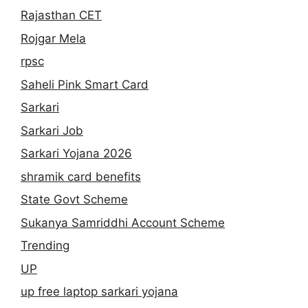
Rajasthan CET
Rojgar Mela
rpsc
Saheli Pink Smart Card
Sarkari
Sarkari Job
Sarkari Yojana 2026
shramik card benefits
State Govt Scheme
Sukanya Samriddhi Account Scheme
Trending
UP
up free laptop sarkari yojana