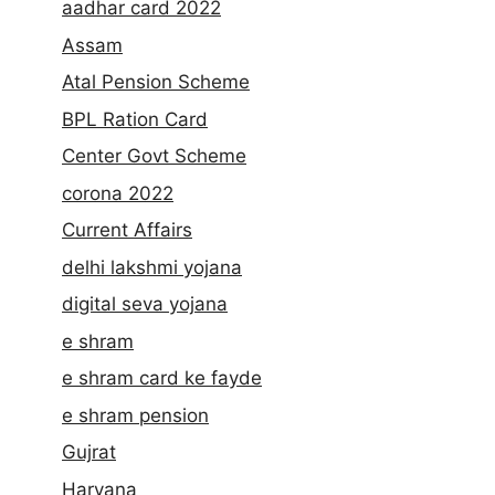
aadhar card 2022
Assam
Atal Pension Scheme
BPL Ration Card
Center Govt Scheme
corona 2022
Current Affairs
delhi lakshmi yojana
digital seva yojana
e shram
e shram card ke fayde
e shram pension
Gujrat
Haryana