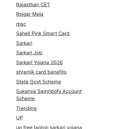
Rajasthan CET
Rojgar Mela
rpsc
Saheli Pink Smart Card
Sarkari
Sarkari Job
Sarkari Yojana 2026
shramik card benefits
State Govt Scheme
Sukanya Samriddhi Account
Scheme
Trending
UP
up free laptop sarkari yojana