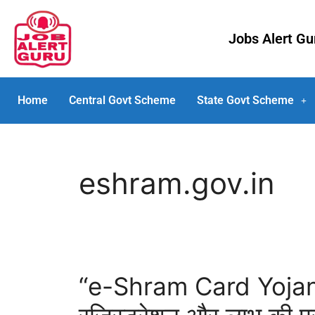
Jobs Alert G
Home
Central Govt Scheme
State Govt Scheme
eshram.gov.in
“e-Shram Card Yojana