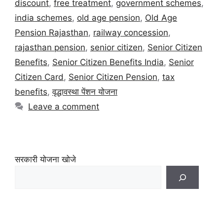
discount
,
free treatment
,
government schemes
,
india schemes
,
old age pension
,
Old Age
Pension Rajasthan
,
railway concession
,
rajasthan pension
,
senior citizen
,
Senior Citizen
Benefits
,
Senior Citizen Benefits India
,
Senior
Citizen Card
,
Senior Citizen Pension
,
tax
benefits
,
वृद्धावस्था पेंशन योजना
Leave a comment
सरकारी योजना खोजे