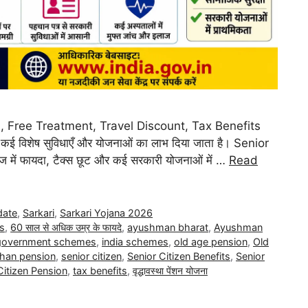
n, Free Treatment, Travel Discount, Tax Benefits
ारा कई विशेष सुविधाएँ और योजनाओं का लाभ दिया जाता है। Senior
ब्याज में फायदा, टैक्स छूट और कई सरकारी योजनाओं में …
Read
ate
,
Sarkari
,
Sarkari Yojana 2026
s
,
60 साल से अधिक उम्र के फायदे
,
ayushman bharat
,
Ayushman
government schemes
,
india schemes
,
old age pension
,
Old
than pension
,
senior citizen
,
Senior Citizen Benefits
,
Senior
Citizen Pension
,
tax benefits
,
वृद्धावस्था पेंशन योजना