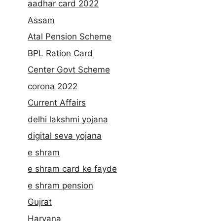
aadhar card 2022
Assam
Atal Pension Scheme
BPL Ration Card
Center Govt Scheme
corona 2022
Current Affairs
delhi lakshmi yojana
digital seva yojana
e shram
e shram card ke fayde
e shram pension
Gujrat
Haryana