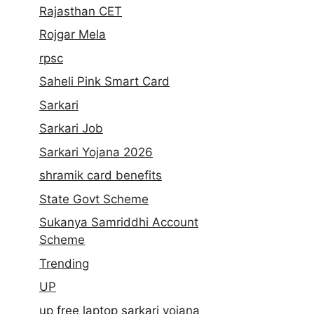
Rajasthan CET
Rojgar Mela
rpsc
Saheli Pink Smart Card
Sarkari
Sarkari Job
Sarkari Yojana 2026
shramik card benefits
State Govt Scheme
Sukanya Samriddhi Account
Scheme
Trending
UP
up free laptop sarkari yojana