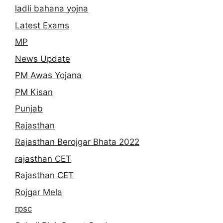
ladli bahana yojna
Latest Exams
MP
News Update
PM Awas Yojana
PM Kisan
Punjab
Rajasthan
Rajasthan Berojgar Bhata 2022
rajasthan CET
Rajasthan CET
Rojgar Mela
rpsc