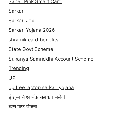
Saheli Pink Smart Card
Sarkari
Sarkari Job
Sarkari Yojana 2026
shramik card benefits
State Govt Scheme
Sukanya Samriddhi Account Scheme
Trending
UP
up free laptop sarkari yojana
ई श्रम से आर्थिक सहायता मिलेगी
ऋण माफ योजना