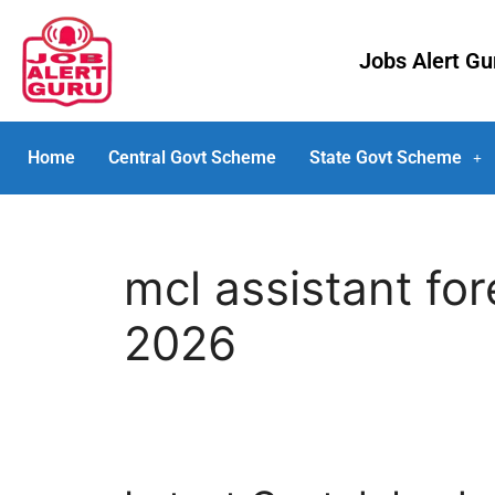
Jobs Alert G
Home
Central Govt Scheme
State Govt Scheme
mcl assistant fo
2026