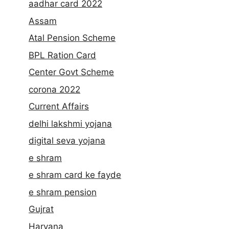
aadhar card 2022
Assam
Atal Pension Scheme
BPL Ration Card
Center Govt Scheme
corona 2022
Current Affairs
delhi lakshmi yojana
digital seva yojana
e shram
e shram card ke fayde
e shram pension
Gujrat
Haryana