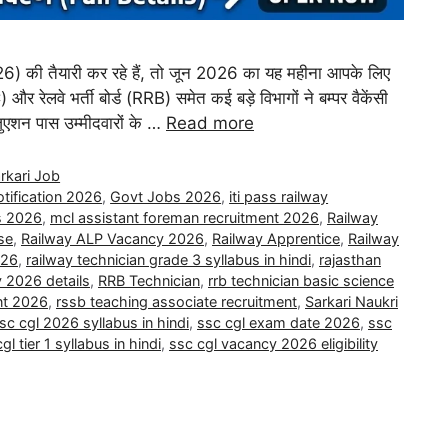
ी तैयारी कर रहे हैं, तो जून 2026 का यह महीना आपके लिए
और रेलवे भर्ती बोर्ड (RRB) समेत कई बड़े विभागों ने बम्पर वैकेंसी
रेजुएशन पास उम्मीदवारों के …
Read more
rkari Job
tification 2026
,
Govt Jobs 2026
,
iti pass railway
bs 2026
,
mcl assistant foreman recruitment 2026
,
Railway
ise
,
Railway ALP Vacancy 2026
,
Railway Apprentice
,
Railway
026
,
railway technician grade 3 syllabus in hindi
,
rajasthan
y 2026 details
,
RRB Technician
,
rrb technician basic science
ent 2026
,
rssb teaching associate recruitment
,
Sarkari Naukri
sc cgl 2026 syllabus in hindi
,
ssc cgl exam date 2026
,
ssc
gl tier 1 syllabus in hindi
,
ssc cgl vacancy 2026 eligibility