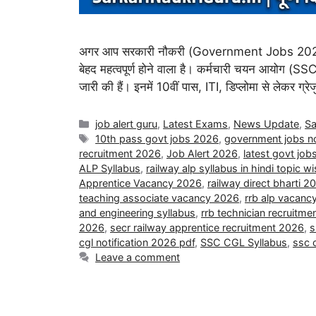
अगर आप सरकारी नौकरी (Government Jobs 2026) क
बेहद महत्वपूर्ण होने वाला है। कर्मचारी चयन आयोग (SSC) 
जारी की हैं। इनमें 10वीं पास, ITI, डिप्लोमा से लेकर ग्
job alert guru
,
Latest Exams
,
News Update
,
Sa
10th pass govt jobs 2026
,
government jobs no
recruitment 2026
,
Job Alert 2026
,
latest govt jo
ALP Syllabus
,
railway alp syllabus in hindi topic w
Apprentice Vacancy 2026
,
railway direct bharti 2
teaching associate vacancy 2026
,
rrb alp vacanc
and engineering syllabus
,
rrb technician recruitm
2026
,
secr railway apprentice recruitment 2026
,
s
cgl notification 2026 pdf
,
SSC CGL Syllabus
,
ssc c
Leave a comment