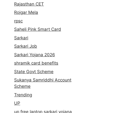
Rajasthan CET
Rojgar Mela
rpsc
Saheli Pink Smart Card
Sarkari
Sarkari Job
Sarkari Yojana 2026
shramik card benefits
State Govt Scheme
Sukanya Samriddhi Account
Scheme
Trending
UP
up free laptop sarkari yojana