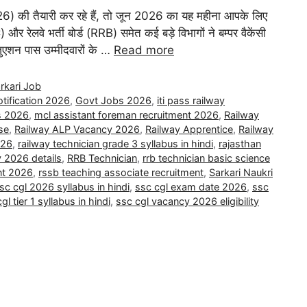
ी तैयारी कर रहे हैं, तो जून 2026 का यह महीना आपके लिए
और रेलवे भर्ती बोर्ड (RRB) समेत कई बड़े विभागों ने बम्पर वैकेंसी
रेजुएशन पास उम्मीदवारों के …
Read more
rkari Job
tification 2026
,
Govt Jobs 2026
,
iti pass railway
bs 2026
,
mcl assistant foreman recruitment 2026
,
Railway
ise
,
Railway ALP Vacancy 2026
,
Railway Apprentice
,
Railway
026
,
railway technician grade 3 syllabus in hindi
,
rajasthan
y 2026 details
,
RRB Technician
,
rrb technician basic science
ent 2026
,
rssb teaching associate recruitment
,
Sarkari Naukri
sc cgl 2026 syllabus in hindi
,
ssc cgl exam date 2026
,
ssc
gl tier 1 syllabus in hindi
,
ssc cgl vacancy 2026 eligibility