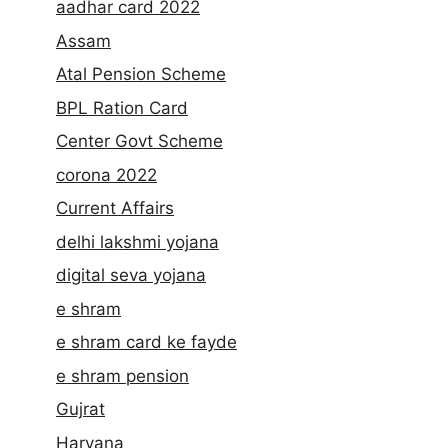
aadhar card 2022
Assam
Atal Pension Scheme
BPL Ration Card
Center Govt Scheme
corona 2022
Current Affairs
delhi lakshmi yojana
digital seva yojana
e shram
e shram card ke fayde
e shram pension
Gujrat
Haryana