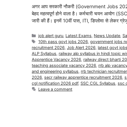
अगर आप सरकारी नौकरी (Government Jobs 2026) क
बेहद महत्वपूर्ण होने वाला है। कर्मचारी चयन आयोग (SSC) 
जारी की हैं। इनमें 10वीं पास, ITI, डिप्लोमा से लेकर ग्
job alert guru
,
Latest Exams
,
News Update
,
Sa
10th pass govt jobs 2026
,
government jobs no
recruitment 2026
,
Job Alert 2026
,
latest govt jo
ALP Syllabus
,
railway alp syllabus in hindi topic w
Apprentice Vacancy 2026
,
railway direct bharti 2
teaching associate vacancy 2026
,
rrb alp vacanc
and engineering syllabus
,
rrb technician recruitm
2026
,
secr railway apprentice recruitment 2026
,
s
cgl notification 2026 pdf
,
SSC CGL Syllabus
,
ssc c
Leave a comment