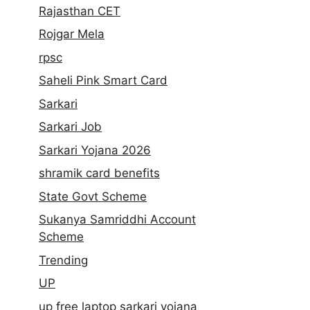
Rajasthan CET
Rojgar Mela
rpsc
Saheli Pink Smart Card
Sarkari
Sarkari Job
Sarkari Yojana 2026
shramik card benefits
State Govt Scheme
Sukanya Samriddhi Account
Scheme
Trending
UP
up free laptop sarkari yojana