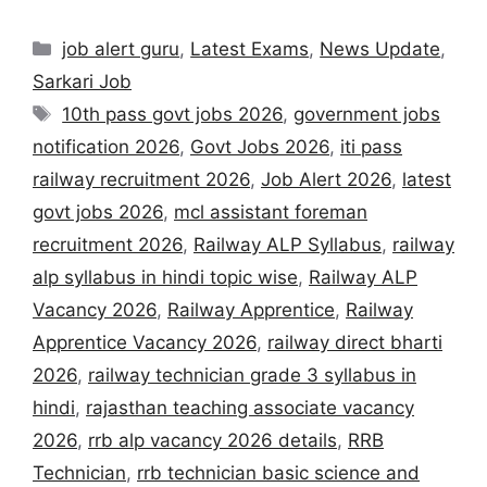
job alert guru
,
Latest Exams
,
News Update
,
Sarkari Job
10th pass govt jobs 2026
,
government jobs
notification 2026
,
Govt Jobs 2026
,
iti pass
railway recruitment 2026
,
Job Alert 2026
,
latest
govt jobs 2026
,
mcl assistant foreman
recruitment 2026
,
Railway ALP Syllabus
,
railway
alp syllabus in hindi topic wise
,
Railway ALP
Vacancy 2026
,
Railway Apprentice
,
Railway
Apprentice Vacancy 2026
,
railway direct bharti
2026
,
railway technician grade 3 syllabus in
hindi
,
rajasthan teaching associate vacancy
2026
,
rrb alp vacancy 2026 details
,
RRB
Technician
,
rrb technician basic science and