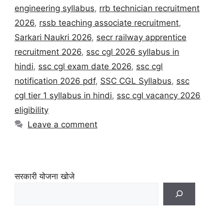
engineering syllabus
,
rrb technician recruitment
2026
,
rssb teaching associate recruitment
,
Sarkari Naukri 2026
,
secr railway apprentice
recruitment 2026
,
ssc cgl 2026 syllabus in
hindi
,
ssc cgl exam date 2026
,
ssc cgl
notification 2026 pdf
,
SSC CGL Syllabus
,
ssc
cgl tier 1 syllabus in hindi
,
ssc cgl vacancy 2026
eligibility
Leave a comment
सरकारी योजना खोजे